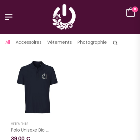
0
FILTER
All
Accessoires
Vêtements
Photographie
VÊTEMENTS
Polo Unisexe Bio Coupe Confortable | SOL’S Pegase 04242
39,00
€